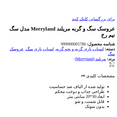
برای بزرگنمایی کلیک کنید
عروسک سگ و گربه مریلند Merryland مدل سگ
نیم رخ
شناسه محصول:
999900005786
دسته:
اسباب بازی گربه و بچه گربه
,
اسباب بازی سگ
,
عروسک
سگ
برند:
مریلند (Merryland)
مشخصات کلیدی 🗝️
تولید شده از الیاف ضد حساسیت
طراحی جذاب و دوخت محکم
ابعاد:30*20 سانتی متر
قابل شست و شو
بدون سوتک