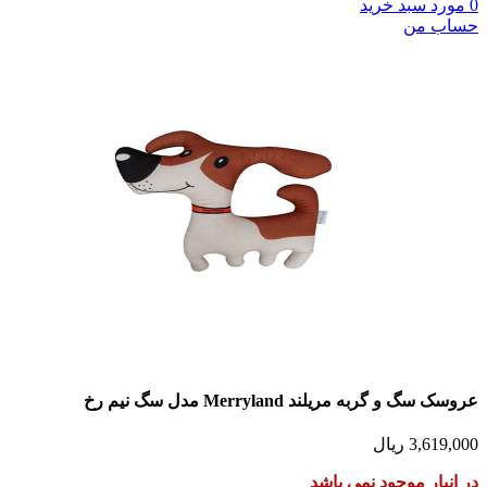
0
مورد
سبد خرید
حساب من
عروسک سگ و گربه مریلند Merryland مدل سگ نیم رخ
3,619,000
ریال
در انبار موجود نمی باشد