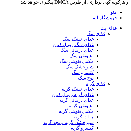
و هرگونه کپی برداری، از طریق DMCA پیگیری خواهد شد.
منو
فروشگاه لیما
غذای پت
غذای سگ
غذای خشک سگ
غذای سگ رویال کنین
غذای درمانی سگ
تشویقی سگ
مکمل تقویتی سگ
شیرخشک سگ
کنسرو سگ
پوچ سگ
غذای گربه
غذای خشک گربه
غذای گربه رویال کنین
غذای درمانی گربه
تشویقی گربه
مکمل تقویتی گربه
مالت گربه
شیرخشک گربه و بچه گربه
کنسرو گربه