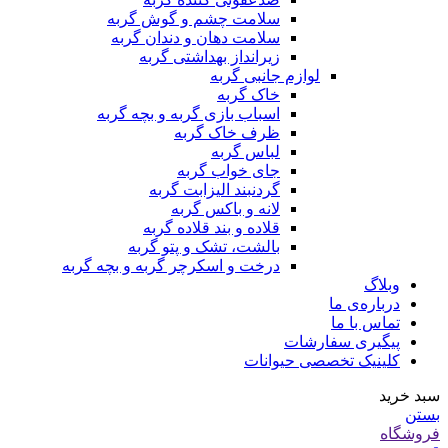
سلامت چشم و گوش گربه
سلامت دهان و دندان گربه
زیرانداز بهداشتی گربه
لوازم جانبی گربه
خاک گربه
اسباب بازی گربه و بچه گربه
ظرف خاک گربه
لباس گربه
جای خواب گربه
گردنبند الیزابت گربه
لانه و باکس گربه
قلاده و بند قلاده گربه
بالشت، تشک و پتو گربه
درخت و اسکرچر گربه و بچه گربه
وبلاگ
درباره‌ی ما
تماس با ما
پیگیری سفارشات
کلینیک تخصصی حیوانات
سبد خرید
بستن
فروشگاه