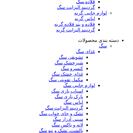
قلاده سگ
گردنبند الیزابت سگ
لوازم جانبی گربه
لباس گربه
قلاده و بند قلاده گربه
گردنبند الیزابت گربه
دسته بندی محصولات
سگ
غذای سگ
تشویقی سگ
شیرخشک سگ
کنسرو سگ
غذای خشک سگ
مکمل تقویتی سگ
لوازم جانبی سگ
اسباب بازی سگ
پارک بازی سگ
لباس سگ
گردنبند الیزابت سگ
تشک و جای خواب سگ
سینی ادرار سگ
لانه و باکس سگ
بالشت، تشک و پتو سگ