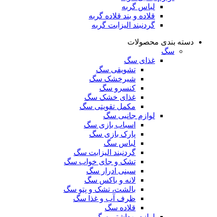
لباس گربه
قلاده و بند قلاده گربه
گردنبند الیزابت گربه
دسته بندی محصولات
سگ
غذای سگ
تشویقی سگ
شیرخشک سگ
کنسرو سگ
غذای خشک سگ
مکمل تقویتی سگ
لوازم جانبی سگ
اسباب بازی سگ
پارک بازی سگ
لباس سگ
گردنبند الیزابت سگ
تشک و جای خواب سگ
سینی ادرار سگ
لانه و باکس سگ
بالشت، تشک و پتو سگ
ظرف آب و غذا سگ
قلاده سگ
لوازم بهداشتی سگ