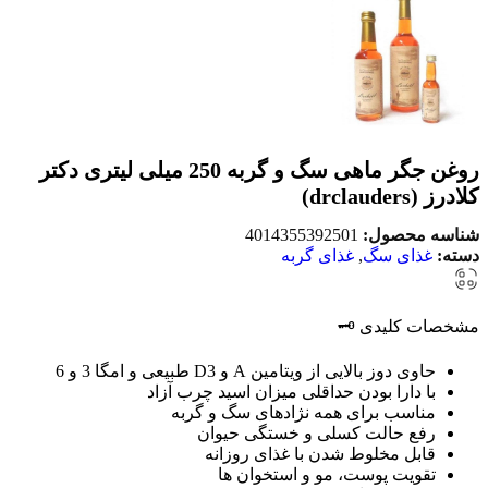
روغن جگر ماهی سگ و گربه 250 میلی لیتری دکتر
کلادرز (drclauders)
شناسه محصول:
4014355392501
دسته:
غذای سگ
,
غذای گربه
مشخصات کلیدی 🗝️
حاوی دوز بالایی از ویتامین A و D3 طبیعی و امگا 3 و 6
با دارا بودن حداقلی میزان اسید چرب آزاد
مناسب برای همه نژادهای سگ و گربه
رفع حالت کسلی و خستگی حیوان
قابل مخلوط شدن با غذای روزانه
تقویت پوست، مو و استخوان ها