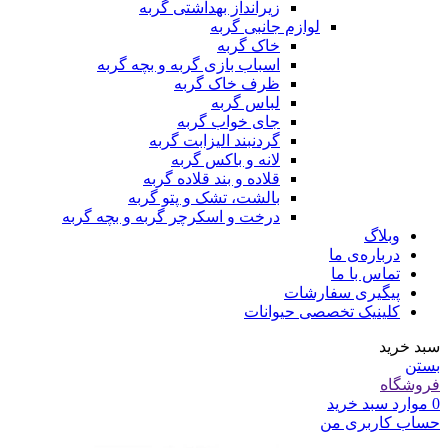
زیرانداز بهداشتی گربه
لوازم جانبی گربه
خاک گربه
اسباب بازی گربه و بچه گربه
ظرف خاک گربه
لباس گربه
جای خواب گربه
گردنبند الیزابت گربه
لانه و باکس گربه
قلاده و بند قلاده گربه
بالشت، تشک و پتو گربه
درخت و اسکرچر گربه و بچه گربه
وبلاگ
درباره‌ی ما
تماس با ما
پیگیری سفارشات
کلینیک تخصصی حیوانات
سبد خرید
بستن
فروشگاه
0
موارد
سبد خرید
حساب کاربری من