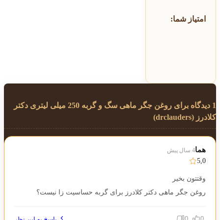
امتیاز شما:
1 دیدگاه برای
روغن جگر ماهی سگ و گربه 250 میلی لیتری دکتر
کلادرز (drclauders)
هما
4 سال پیش
5,0
وقتتون بخیر
روغن جگر ماهی دکتر کلادرز برای گربه حساسیت زا نیست؟
0
0
پاسخ به این نظر