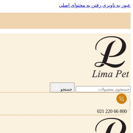
عبور به ناوبری
رفتن به محتوای اصلی
جستجو
800 66 220 021