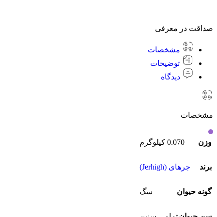
صداقت در معرفی
مشخصات
توضیحات
دیدگاه
مشخصات
وزن
0.070 کیلوگرم
برند
جرهای (Jerhigh)
گونه حیوان
سگ
سن حیوان
تمامی سنین