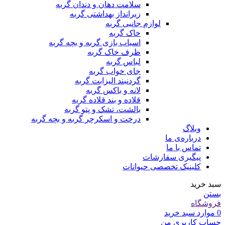
سلامت دهان و دندان گربه
زیرانداز بهداشتی گربه
لوازم جانبی گربه
خاک گربه
اسباب بازی گربه و بچه گربه
ظرف خاک گربه
لباس گربه
جای خواب گربه
گردنبند الیزابت گربه
لانه و باکس گربه
قلاده و بند قلاده گربه
بالشت، تشک و پتو گربه
درخت و اسکرچر گربه و بچه گربه
وبلاگ
درباره‌ی ما
تماس با ما
پیگیری سفارشات
کلینیک تخصصی حیوانات
سبد خرید
بستن
فروشگاه
0
موارد
سبد خرید
حساب کاربری من