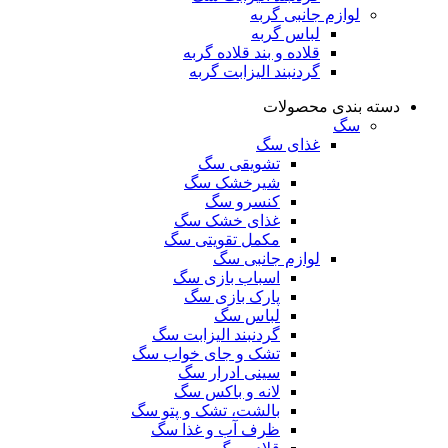
لوازم جانبی گربه
لباس گربه
قلاده و بند قلاده گربه
گردنبند الیزابت گربه
دسته بندی محصولات
سگ
غذای سگ
تشویقی سگ
شیرخشک سگ
کنسرو سگ
غذای خشک سگ
مکمل تقویتی سگ
لوازم جانبی سگ
اسباب بازی سگ
پارک بازی سگ
لباس سگ
گردنبند الیزابت سگ
تشک و جای خواب سگ
سینی ادرار سگ
لانه و باکس سگ
بالشت، تشک و پتو سگ
ظرف آب و غذا سگ