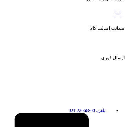
ضمانت اصالت کالا
ارسال فوری
تلفن: 22066800-021