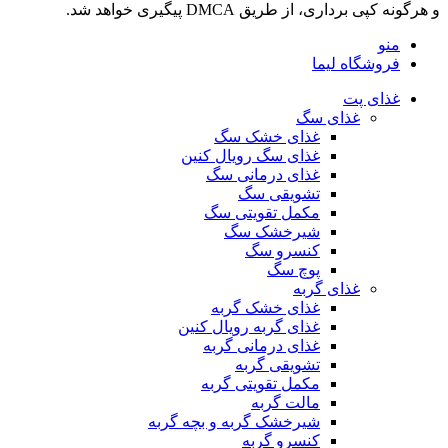
و هرگونه کپی برداری، از طریق DMCA پیگیری خواهد شد.
منو
فروشگاه لیما
غذای پت
غذای سگ
غذای خشک سگ
غذای سگ رویال کنین
غذای درمانی سگ
تشویقی سگ
مکمل تقویتی سگ
شیرخشک سگ
کنسرو سگ
پوچ سگ
غذای گربه
غذای خشک گربه
غذای گربه رویال کنین
غذای درمانی گربه
تشویقی گربه
مکمل تقویتی گربه
مالت گربه
شیرخشک گربه و بچه گربه
کنسرو گربه