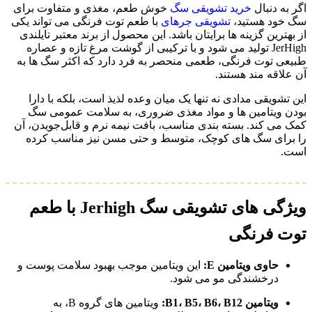
اگر به‌ دنبال
خرید تشویقی سگ
خوش‌ طعم، مغذی و متفاوت برای
سگ خود هستید،
تشویقی جرهای
با طعم توت‌ فرنگی می‌ تواند یکی
از بهترین گزینه‌ ها برایتان باشد. این محصول از برند معتبر تایلندی
JerHigh تولید می شود و با ترکیبی از گوشت مرغ تازه و عصاره
طبیعی توت‌ فرنگی، طعمی منحصر به‌ فرد دارد که اکثر سگ‌ ها به
آن علاقه‌ مند هستند.
این تشویقی مدادی نه‌ تنها یک میان‌ وعده لذیذ است، بلکه با دارا
بودن ویتامین‌ ها و مواد مغذی ضروری، به سلامت عمومی سگ
کمک می‌ کند. بسته‌ بندی مناسب، بافت نیمه‌ نرم و قابل‌جویدن، آن
را برای سگ‌ های کوچک، متوسط و حتی مسن نیز مناسب کرده
است.
ویژگی های تشویقی سگ Jerhigh با طعم
توت فرنگی
حاوی ویتامین E:
این ویتامین موجب بهبود سلامت پوست و
درخشندگی مو می شود.
ویتامین B1، B5، B6، B12:
ویتامین های گروه B، به