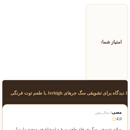
امتیاز شما:
1 دیدگاه برای
تشویقی سگ جرهای Jerhigh با طعم توت فرنگی
مصی
4 سال پیش
4,0
سلام تشویقی سگ جرهای طعم مرغ و اسفناج هم موجود دارید؟