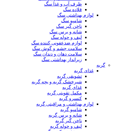
ظرف آب و غذا سگ
قلاده سگ
لوازم بهداشتی سگ
شامپو سگ
ناخن گیر سگ
شانه و برس سگ
لیف و حوله سگ
لوازم ضدعفونی کننده سگ
سلامت چشم و گوش سگ
سلامت دهان و دندان سگ
زیرانداز بهداشتی سگ
گربه
غذای گربه
تشویقی گربه
شیرخشک گربه و بچه گربه
غذای گربه
مکمل تقویتی گربه
کنسرو گربه
لوازم بهداشتی و مراقبتی گربه
شامپو گربه
شانه و برس گربه
ناخن گیر گربه
لیف و حوله گربه