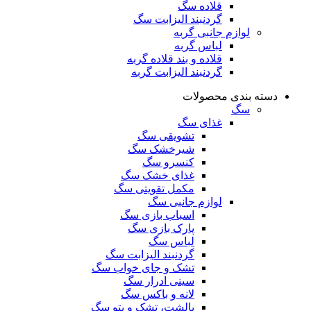
قلاده سگ
گردنبند الیزابت سگ
لوازم جانبی گربه
لباس گربه
قلاده و بند قلاده گربه
گردنبند الیزابت گربه
دسته بندی محصولات
سگ
غذای سگ
تشویقی سگ
شیرخشک سگ
کنسرو سگ
غذای خشک سگ
مکمل تقویتی سگ
لوازم جانبی سگ
اسباب بازی سگ
پارک بازی سگ
لباس سگ
گردنبند الیزابت سگ
تشک و جای خواب سگ
سینی ادرار سگ
لانه و باکس سگ
بالشت، تشک و پتو سگ