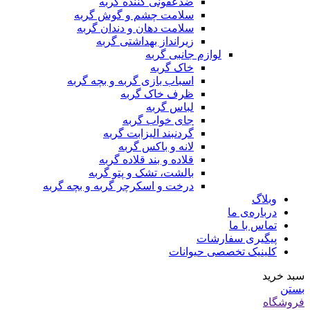
ضدعفونی کننده گربه
سلامت چشم و گوش گربه
سلامت دهان و دندان گربه
زیرانداز بهداشتی گربه
لوازم جانبی گربه
خاک گربه
اسباب بازی گربه و بچه گربه
ظرف خاک گربه
لباس گربه
جای خواب گربه
گردنبند الیزابت گربه
لانه و باکس گربه
قلاده و بند قلاده گربه
بالشت، تشک و پتو گربه
درخت و اسکرچر گربه و بچه گربه
وبلاگ
درباره‌ی ما
تماس با ما
پیگیری سفارشات
کلینیک تخصصی حیوانات
سبد خرید
بستن
فروشگاه