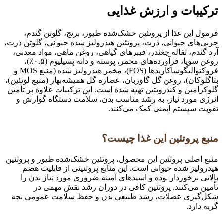
ترکیبات و ارزش غذایی
فرمول این غذا از پروتئین خشک‌شده طیور، برنج، گلوتن گندم،
چربی‌های حیوانی، ذرت، پروتئین هیدرولیز شده حیوانی، گلوتن ذرت،
آرد گندم، تفاله چغندر، فیبرهای گیاهی، روغن ماهی، مواد معدنی،
روغن سویا، فرآورده‌های مخمر، پوسته و دانه پسیلیوم (۰.۵٪)،
فروکتوالیگوساکاریدها (FOS)، مخمر هیدرولیز شده (منبع MOS و
بتاگلوکان)، روغن گل گاوزبان، عصاره گل همیشه‌بهار (منبع لوتئین)،
گلوکزامین و کندرویتین تهیه شده است. این ترکیبات علاوه بر تأمین
انرژی مورد نیاز، به رشد مناسب بدن، سلامت دستگاه گوارش و
تقویت سیستم ایمنی کمک می‌کنند.
منبع پروتئین این غذا چیست؟
منبع اصلی پروتئین این محصول، پروتئین خشک‌شده طیور و پروتئین
هیدرولیز شده حیوانی است. این منابع پروتئینی از قابلیت هضم
بالایی برخوردار بوده و اسیدهای آمینه ضروری مورد نیاز بدن را
تأمین می‌کنند. پروتئین کافی در دوران رشد نقش مهمی در
شکل‌گیری عضلات، رشد طبیعی بدن و حفظ سلامت عمومی بچه
گربه دارد.