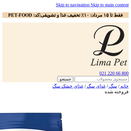
Skip to navigation
Skip to main content
فقط تا ۱۵ مرداد: ۱۰٪ تخفیف غذا و تشویقی|کد: PET-FOOD
800 66 220 021
جستجو
خانه
/
سگ
/
غذای سگ
/
غذای خشک سگ
فروخته شده