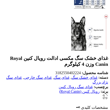
غذای خشک سگ مکسی ادالت رویال کنین Royal
Canin وزن 4 کیلوگرم
شناسه محصول:
3182550402224
دسته:
غذای خشک سگ
,
غذای سگ
,
غذای سگ خارجی
,
غذای سگ
نژاد بزرگ
برچسب:
غذای سگ رویال کنین
برند:
رویال کنین (Royal Canin)
مشخصات کلیدی 🗝️