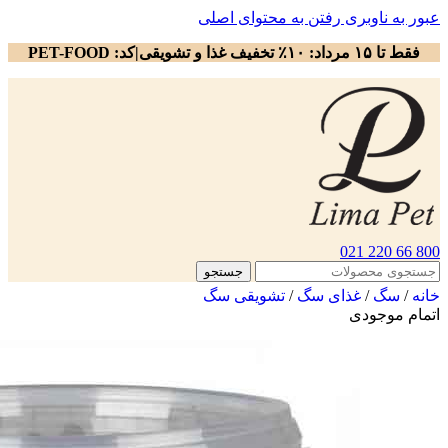
عبور به ناوبری
رفتن به محتوای اصلی
فقط تا ۱۵ مرداد: ۱۰٪ تخفیف غذا و تشویقی|کد: PET-FOOD
800 66 220 021
جستجو
خانه
/
سگ
/
غذای سگ
/
تشویقی سگ
اتمام موجودی