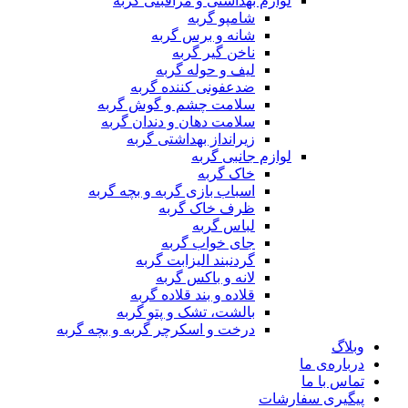
لوازم بهداشتی و مراقبتی گربه
شامپو گربه
شانه و برس گربه
ناخن گیر گربه
لیف و حوله گربه
ضدعفونی کننده گربه
سلامت چشم و گوش گربه
سلامت دهان و دندان گربه
زیرانداز بهداشتی گربه
لوازم جانبی گربه
خاک گربه
اسباب بازی گربه و بچه گربه
ظرف خاک گربه
لباس گربه
جای خواب گربه
گردنبند الیزابت گربه
لانه و باکس گربه
قلاده و بند قلاده گربه
بالشت، تشک و پتو گربه
درخت و اسکرچر گربه و بچه گربه
وبلاگ
درباره‌ی ما
تماس با ما
پیگیری سفارشات