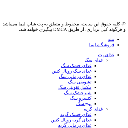
@ کلیه حقوق این سایت، محفوظ و متعلق به پت شاپ لیما می‌باشد
و هرگونه کپی برداری، از طریق DMCA پیگیری خواهد شد.
منو
فروشگاه لیما
غذای پت
غذای سگ
غذای خشک سگ
غذای سگ رویال کنین
غذای درمانی سگ
تشویقی سگ
مکمل تقویتی سگ
شیرخشک سگ
کنسرو سگ
پوچ سگ
غذای گربه
غذای خشک گربه
غذای گربه رویال کنین
غذای درمانی گربه