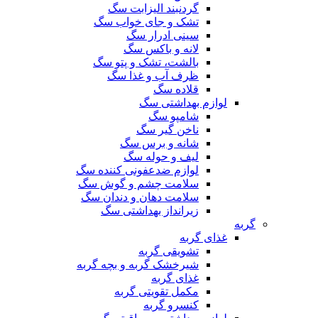
گردنبند الیزابت سگ
تشک و جای خواب سگ
سینی ادرار سگ
لانه و باکس سگ
بالشت، تشک و پتو سگ
ظرف آب و غذا سگ
قلاده سگ
لوازم بهداشتی سگ
شامپو سگ
ناخن گیر سگ
شانه و برس سگ
لیف و حوله سگ
لوازم ضدعفونی کننده سگ
سلامت چشم و گوش سگ
سلامت دهان و دندان سگ
زیرانداز بهداشتی سگ
گربه
غذای گربه
تشویقی گربه
شیرخشک گربه و بچه گربه
غذای گربه
مکمل تقویتی گربه
کنسرو گربه