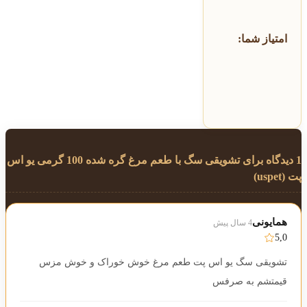
امتیاز شما:
1 دیدگاه برای
تشویقی سگ با طعم مرغ گره شده 100 گرمی یو اس
پت (uspet)
همایونی
4 سال پیش
5,0
تشویقی سگ یو اس پت طعم مرغ خوش خوراک و خوش مزس
قیمتشم به صرفس