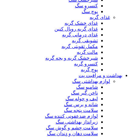
کنسرو سگ
پوچ سگ
غذای گربه
غذای خشک گربه
غذای گربه رویال کنین
غذای درمانی گربه
تشویقی گربه
مکمل تقویتی گربه
مالت گربه
شیرخشک گربه و بچه گربه
کنسرو گربه
پوچ گربه
بهداشت و مراقبت پت
لوازم بهداشتی سگ
شامپو سگ
ناخن گیر سگ
لیف و حوله سگ
شانه و برس سگ
سلامت پنجه سگ
لوازم ضدعفونی کننده سگ
زیرانداز بهداشتی سگ
سلامت چشم و گوش سگ
سلامت دهان و دندان سگ