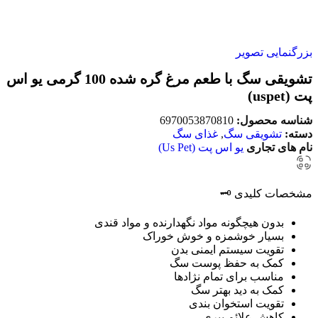
بزرگنمایی تصویر
تشویقی سگ با طعم مرغ گره شده 100 گرمی یو اس
پت (uspet)
شناسه محصول:
6970053870810
دسته:
تشویقی سگ
,
غذای سگ
نام های تجاری
یو اس پت (Us Pet)
مشخصات کلیدی 🗝️
بدون هیچگونه مواد نگهدارنده و مواد قندی
بسیار خوشمزه و خوش خوراک
تقویت سیستم ایمنی بدن
کمک به حفظ پوست سگ
مناسب برای
تمام نژادها
کمک به دید بهتر سگ
تقویت استخوان بندی
کاهش علائم پیری