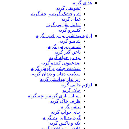
غذای گربه
تشویقی گربه
شیرخشک گربه و بچه گربه
غذای گربه
مکمل تقویتی گربه
کنسرو گربه
لوازم بهداشتی و مراقبتی گربه
شامپو گربه
شانه و برس گربه
ناخن گیر گربه
لیف و حوله گربه
ضدعفونی کننده گربه
سلامت چشم و گوش گربه
سلامت دهان و دندان گربه
زیرانداز بهداشتی گربه
لوازم جانبی گربه
خاک گربه
اسباب بازی گربه و بچه گربه
ظرف خاک گربه
لباس گربه
جای خواب گربه
گردنبند الیزابت گربه
لانه و باکس گربه
قلاده و بند قلاده گربه