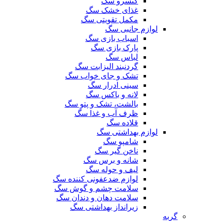
کنسرو سگ
غذای خشک سگ
مکمل تقویتی سگ
لوازم جانبی سگ
اسباب بازی سگ
پارک بازی سگ
لباس سگ
گردنبند الیزابت سگ
تشک و جای خواب سگ
سینی ادرار سگ
لانه و باکس سگ
بالشت، تشک و پتو سگ
ظرف آب و غذا سگ
قلاده سگ
لوازم بهداشتی سگ
شامپو سگ
ناخن گیر سگ
شانه و برس سگ
لیف و حوله سگ
لوازم ضدعفونی کننده سگ
سلامت چشم و گوش سگ
سلامت دهان و دندان سگ
زیرانداز بهداشتی سگ
گربه