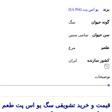
برند
یو اس پت (Us Pet)
گونه حیوان
سگ
سن حیوان
تمامی سنین
طعم
مرغ
کشور سازنده
ایران
توضیحات
قیمت و خرید تشویقی سگ یو اس پت طعم