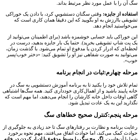
سگ آن را با عمل مورد نظر مرتبط بداند.
استفاده از جایزه:
وقتی سگتان دستشویی کرد، با دادن یک خوراکی
تشویقی باارزش به او بگویید که این دقیقاً همان کاری است که
می‌خواستید انجام دهد.
این خوراکی باید حسابی خوشمزه باشد (برای اطمینان می‌توانید از
یک پت شاپ تشویقی بخرید). حتما یک بار جایزه بدهید، درست در
لحظه‌ای که ادرار کردن یا مدفوع او تمام می‌شود. با گذشت زمان،
می‌توانید به صورت شفاهی نیز او را تشویق کنید: «دختر خوب/پسر
خوب».
مرحله چهارم:ثبات در انجام برنامه
تمام تلاش خود را بکنید تا به برنامه آموزش دستشویی به سگ در
خانه پایبند باشید و از اهمال‌کاری خودداری کنید. همه سگ‌ها اشتباهی
گاهی اوقات داخل خانه کارشان را انجام می‌دهند، اما مهم است که
نگذارید این به یک عادت تبدیل شود.
مرحله پنجم:کنترل صحیح خطاهای سگ
رعایت برنامه و نظارت بر رفتارهای سگ تا حد زیادی به جلوگیری از
حوادث کمک می‌کند، اما حوادث اتفاق می‌افتند، مهم نحوه برخورد
شما با آن‌هاست.
اگر مچ سگ را وسط مدفوع یا ادرار کردن در خانه