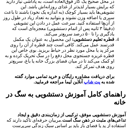
در محل صحیح یک کار فوق‌العاده است، به پاداشی نیاز دارید
که برایش بسیار لذیذتر از غذای روزانه‌اش باشد. این
تشویقی‌ها باید بسیار کوچک (به اندازه یک نخود) باشند تا باعث
سیری یا اضافه وزن نشوند و بتوانید به تعداد زیاد در طول روز
از آن‌ها استفاده کنید. سرعت عمل در دادن این تشویقی
(دقیقاً ۳ ثانیه پس از اتمام دستشویی) معجزه‌ای است که
یادگیری را تا ۵۰ درصد سریع‌تر می‌کند.
قطره تعلیم دستشویی:
این محصول به عنوان یک مکمل
قدرتمند عمل می‌کند. کافی است چند قطره از آن را روی
مرکز پد یا محل مورد نظر در حیاط بریزید. بوی خاص این
قطره غریزه جستجوی محل دفع را در سگ تحریک کرده و به
او کمک می‌کند تا در میان فضای بزرگ خانه یا باغ، سریع‌تر
روی هدف تمرکز کند.
برای دریافت مشاوره رایگان و خرید تمامی موارد گفته
شده به
پت شاپ
آنلاین لیما مراجعه فرمایید.
راهنمای کامل آموزش دستشویی به سگ در
خانه
آموزش دستشویی موفق، ترکیبی از زمان‌بندی دقیق و ایجاد
تداعی‌های مثبت در ذهن سگ است
.مربیان حرفه‌ای تاکید دارند که
استفاده از پد یا فضای باز باید بر اساس سبک زندگی سرپرست