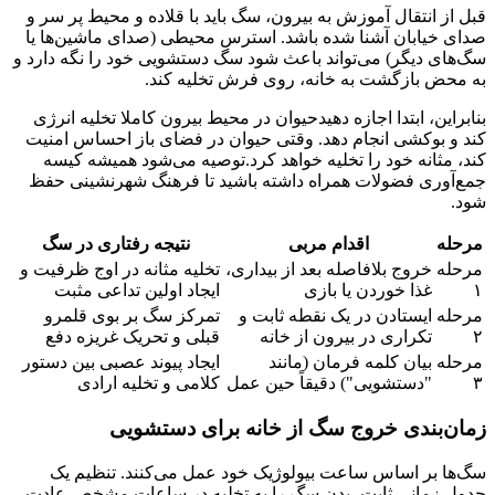
قبل از انتقال آموزش به بیرون، سگ باید با قلاده و محیط پر سر و
صدای خیابان آشنا شده باشد. استرس محیطی (صدای ماشین‌ها یا
سگ‌های دیگر) می‌تواند باعث شود سگ دستشویی خود را نگه دارد و
به محض بازگشت به خانه، روی فرش تخلیه کند.
بنابراین، ابتدا اجازه دهیدحیوان در محیط بیرون کاملا تخلیه انرژی
کند و بوکشی انجام دهد. وقتی حیوان در فضای باز احساس امنیت
کند، مثانه خود را تخلیه خواهد کرد.توصیه می‌شود همیشه کیسه
جمع‌آوری فضولات همراه داشته باشید تا فرهنگ شهرنشینی حفظ
شود.
مرحله
اقدام مربی
نتیجه رفتاری در سگ
مرحله
خروج بلافاصله بعد از بیداری،
تخلیه مثانه در اوج ظرفیت و
۱
غذا خوردن یا بازی
ایجاد اولین تداعی مثبت
مرحله
ایستادن در یک نقطه ثابت و
تمرکز سگ بر بوی قلمرو
۲
تکراری در بیرون از خانه
قبلی و تحریک غریزه دفع
مرحله
بیان کلمه فرمان (مانند
ایجاد پیوند عصبی بین دستور
۳
"دستشویی") دقیقاً حین عمل
کلامی و تخلیه ارادی
زمان‌بندی خروج سگ از خانه برای دستشویی
سگ‌ها بر اساس ساعت بیولوژیک خود عمل می‌کنند. تنظیم یک
جدول زمانی ثابت، بدن سگ را به تخلیه در ساعات مشخص عادت