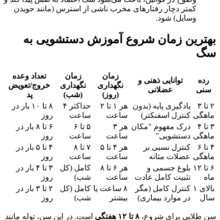
کمتر دچار رفتارهای مخرب ناشی از استرس (مانند جویدن
وسایل) شود.
بهترین زمان شروع آموزش دستشویی به
سگ
زمان
زمان
تعداد وعده
رده
توانایی ذهنی و
نگهداری
نگهداری
خروج/تعویض
سنی
عضلانی
(روز)
(شب)
پد
۲ تا ۳
یادگیری پایه (بدون
هر ۱ تا ۲
حداکثر ۴
۸ تا ۱۰ بار در
ماهگی
کنترل اسفنکتر)
ساعت
ساعت
روز
۳ تا ۴
درک مفهوم "مکان
هر ۳
۵ تا ۶
۶ تا ۸ بار در
ماهگی
دستشویی"
ساعت
ساعت
روز
۴ تا ۶
کنترل نسبی بر
هر ۴ تا ۵
۷ تا ۸
۴ تا ۵ بار در
ماهگی
عضلات مثانه
ساعت
ساعت
روز
۶ تا ۱۲
بلوغ جسمی و
هر ۶ تا ۸
کامل (کل
۳ تا ۴ بار در
ماه
تثبیت کامل عادت
ساعت
شب)
روز
بالای ۱
کنترل کامل (مگر
۸ ساعت یا
کامل (کل
۲ تا ۳ بار در
سال
در موارد بیماری)
بیشتر
شب)
روز
سن طلایی برای شروع،
۸ تا ۱۲ هفتگی
است. در این سن، توله مانند