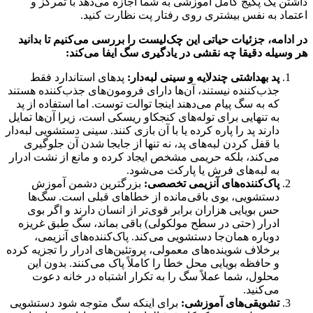
داشتن یک پکیج کامل آموزشی به شما اجازه می‌دهد با تمرکز و
اعتماد به نفس بیشتری روی رفتار پت نظارت کنید.
در ادامه، جزئیات حیاتی این چک‌لیست را بررسی می‌کنیم تا بدانید
هر وسیله دقیقا چه نقشی در یادگیری سگ ایفا می‌کند:
پد بهداشتی چندلایه و سینی لبه‌دار:
پدهای استاندارد فقط
جذب‌کننده نیستند، آن‌ها دارای فرومون‌های جذب‌کننده هستند
که به سگ پیام می‌دهند اینجا توالت توست. اما استفاده از پد
به تنهایی برای توله‌های کنجکاو ریسکی است، زیرا آن‌ها تمایل
دارند پد را پاره کرده یا با آن بازی کنند. سینی دستشویی لبه‌دار
با قفل کردن لبه‌های پد، نه تنها از جابجا شدن آن جلوگیری
می‌کند، بلکه حریمی مشخص ایجاد کرده و مانع از نشت ادرار
به لبه‌های فرش یا پارکت می‌شود.
پاک‌کننده‌های آنزیمی تخصصی:
بزرگترین دشمن آموزش
دستشویی، بوی باقی‌مانده از خطاهای قبلی است. سگ‌ها
حس بویایی هزاران برابر قوی‌تر از انسان دارند و اگر بوی
ادرار (حتی در سطح مولکولی) باقی بماند، سگ طبق غریزه
دوباره همان‌جا دستشویی می‌کند. پاک‌کننده‌های آنزیمی،
برخلاف شوینده‌های معمولی، پروتئین‌های ادرار را تجزیه کرده
و حافظه بویایی محل خطا را کاملاً پاک می‌کنند. بدون این
محلول، شما عملاً سگ را به تکرار اشتباه در خانه دعوت
می‌کنید.
تشویقی‌های آموزشی:
برای اینکه سگ متوجه شود دستشویی