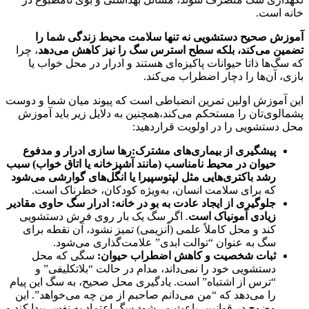
خانه است.
آموزش صحیح دستشویی نه تنها سلامت محیط زندگی شما را
تضمین می‌کند، بلکه سطح استرس سگ را نیز کاهش می‌دهد
، چرا
که سگ‌ها ذاتا حیوانات پاکیزه‌ای هستند و ادرار در محل خواب یا
بازی، آن‌ها را دچار اضطراب می‌کند.
این آموزش اولین تمرین انضباطی است که پیوند میان شما و دوست
پشمالوی‌تان را مستحکم می‌کند،همچنین به دلایل زیر باید آموزش
محل دستشویی را در اولویت قراردهید:
پیشگیری از بیماری‌های مشترک:
رها سازی
ادرار و مدفوع
حیوان در محیط نامناسب (مانند آشپزخانه یا اتاق خواب) سبب
رشد باکتری‌هایی مثل لپتوسپیرا یا انگل‌های گوارشی می‌شود
که برای سلامت انسان، به‌ویژه کودکان، خطرناک است.
جلوگیری از ایجاد عادت به بو در خانه:
ادرار سگ حاوی مقادیر
زیادی آمونیاک است
. اگر سگ یک بار روی فرش دستشویی
کند و محل کاملاً علمی (آنزیمی) تمیز نشود، آن نقطه برای
سگ به عنوان “توالت ابدی” علامت‌گذاری می‌شود.
ثبات شخصیت و کاهش اضطراب حیوان:
سگی که محل
دستشویی خود را نمی‌داند، مدام در حالت “بلاتکلیفی” و
“ترس از اشتباه” است. یادگیری محل صحیح، به سگ این پیام
را می‌دهد که “من می‌دانم صاحبم از من چه می‌خواهد”. این
وضوح در قوانین، باعث می‌شود سگ اعتماد به نفس پیدا کند و