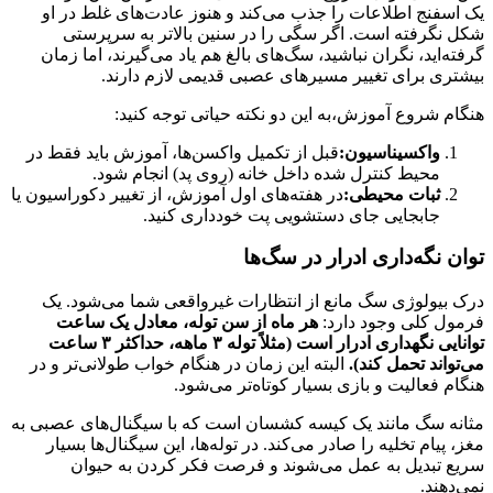
یک اسفنج اطلاعات را جذب می‌کند و هنوز عادت‌های غلط در او
شکل نگرفته است. اگر سگی را در سنین بالاتر به سرپرستی
گرفته‌اید، نگران نباشید، سگ‌های بالغ هم یاد می‌گیرند، اما زمان
بیشتری برای تغییر مسیرهای عصبی قدیمی لازم دارند.
هنگام شروع آموزش،به این دو نکته حیاتی توجه کنید:
واکسیناسیون:
قبل از تکمیل واکسن‌ها، آموزش باید فقط در
محیط کنترل شده داخل خانه (روی پد) انجام شود.
ثبات محیطی:
در هفته‌های اول آموزش، از تغییر دکوراسیون یا
جابجایی جای دستشویی پت خودداری کنید.
توان نگه‌داری ادرار در سگ‌ها
درک بیولوژی سگ مانع از انتظارات غیرواقعی شما می‌شود. یک
فرمول کلی وجود دارد:
هر ماه از سن توله، معادل یک ساعت
توانایی نگهداری ادرار است (مثلاً توله ۳ ماهه، حداکثر ۳ ساعت
می‌تواند تحمل کند).
البته این زمان در هنگام خواب طولانی‌تر و در
هنگام فعالیت و بازی بسیار کوتاه‌تر می‌شود.
مثانه سگ مانند یک کیسه کشسان است که با سیگنال‌های عصبی به
مغز، پیام تخلیه را صادر می‌کند. در توله‌ها، این سیگنال‌ها بسیار
سریع تبدیل به عمل می‌شوند و فرصت فکر کردن به حیوان
نمی‌دهند.